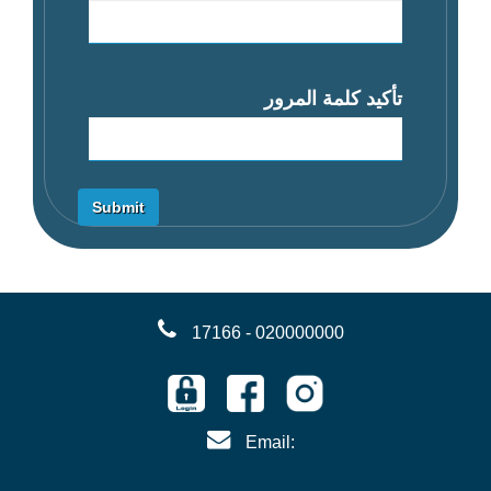
تأكيد كلمة المرور
17166 - 020000000
Email: